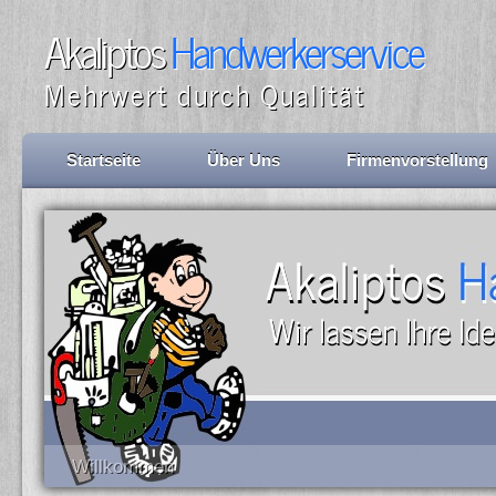
Akaliptos
Handwerkerservice
Mehrwert durch Qualität
Startseite
Über Uns
Firmenvorstellung
Willkommen